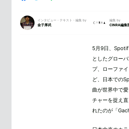
インタビュー・テキスト・編集 by
編集 by
金子厚武
CINRA編集
5月9日、Spo
としたグローバ
プ、ローファイ
ど、日本でのS
曲が世界中で愛
チャーを捉え直
れたのが「Gach