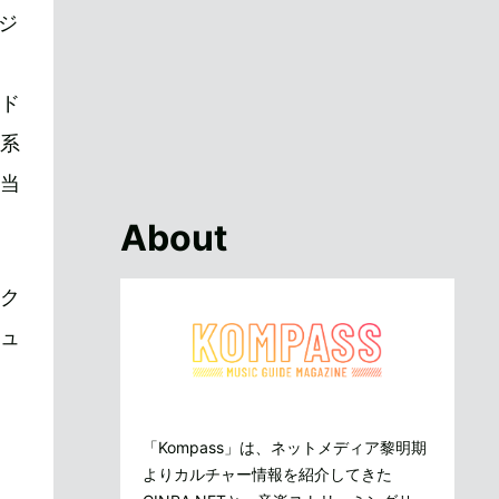
ジ
て
ド
系
当
About
ク
ニュ
「Kompass」は、ネットメディア黎明期
よりカルチャー情報を紹介してきた