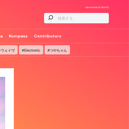
sponsored by Spotify
ka
Kompass
Contributors
ーウェイヴ
#Electronic
#つやちゃん