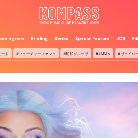
pening now
Briefing
Series
Special Feature
JOB
Fi
モード
#フューチャーファンク
#昭和グルーヴ
#JAPAN
#ヴェイパ