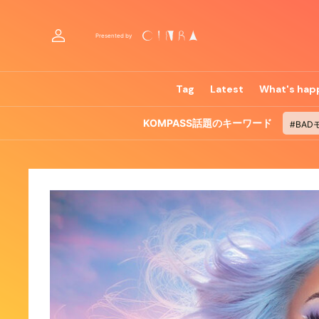
Presented by
Tag
Latest
What's hap
KOMPASS話題のキーワード
#BAD