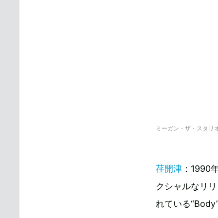
ミーガン・ザ・スタリオン
荏開津
：199
クシャルなリリ
れている“Bod