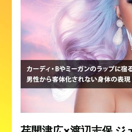
荏開津広×渡辺志保 