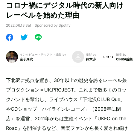
コロナ禍にデジタル時代の新人向け
レーベルを始めた理由
2022.06.18 Sat
Sponsored by Spotify
インタビュー・テキスト・編集 by
撮影 by
編集 by
金子厚武
鈴木渉
CINRA編集
下北沢に拠点を置き、30年以上の歴史を誇るレーベル兼
プロダクション＝UK.PROJECT。これまで数多くのロッ
クバンドを輩出し、ライブハウス「下北沢CLUB Que」
やCDショップ「ハイラインレコーズ」（2008年に閉
店）を運営、2011年からは主催イベント「UKFC on the
Road」を開催するなど、音楽ファンから長く愛され続け