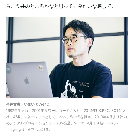
ら、今井のところかなと思って」みたいな感じで。
今井貴彦（いまい たかひこ）
1982年生まれ。2001年タワーレコードに入社。2014年UK.PROJECTに入
社。A&R / マネージャーとして、odol、WurtSを担当。2019年4月より社内
のデジタルプロモーションチームを発足。2020年9月より新レーベル
「highlight」を立ち上げる。